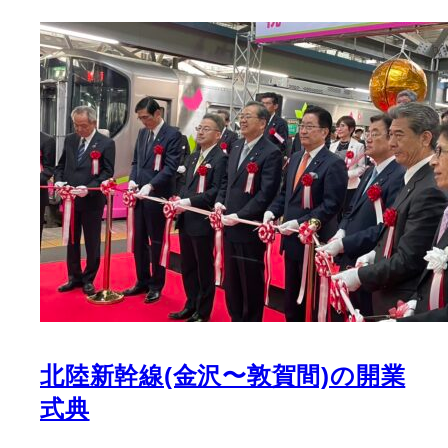
北陸新幹線(金沢〜敦賀間)の開業
式典