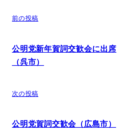
前の投稿
公明党新年賀詞交歓会に出席
（呉市）
次の投稿
公明党賀詞交歓会（広島市）