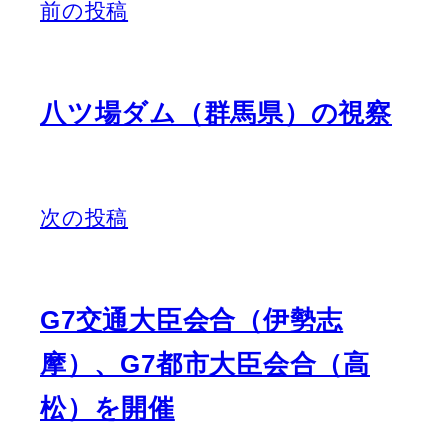
前の投稿
八ツ場ダム（群馬県）の視察
次の投稿
G7交通大臣会合（伊勢志
摩）、G7都市大臣会合（高
松）を開催