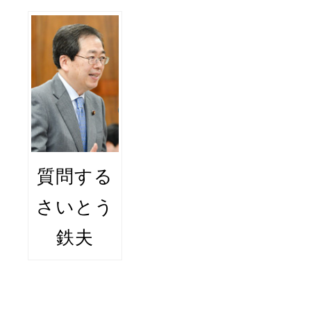
質問する
さいとう
鉄夫