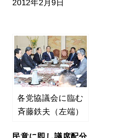
2012年2月9日
各党協議会に臨む
斉藤鉄夫（左端）
民意に即し議席配分